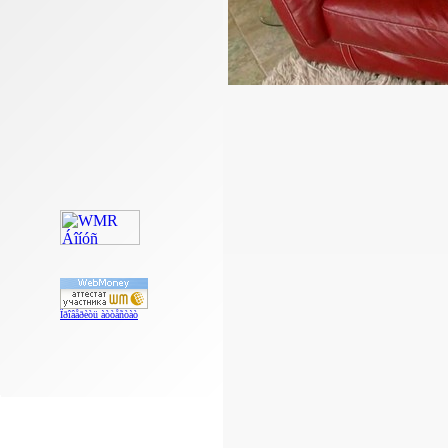
Ïðîâåðèòü àòòåñòàò