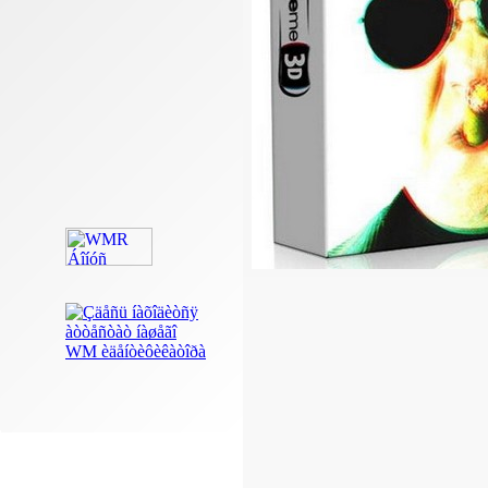
Ïðîâåðèòü àòòåñòàò